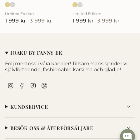
Limited Edition
Limited Edition
1 999 kr
3 999 kr
1 999 kr
3 999 kr
IOAKU BY FANNY EK
Följ med oss i våra kanaler! Tillsammans sprider vi
självförtoende, fashionable karsima och glädje!
I
F
T
P
n
a
i
i
s
c
k
n
t
e
T
t
KUNDSERVICE
a
b
o
e
g
o
k
r
r
o
e
a
k
s
BESÖK OSS & ÅTERFÖRSÄLJARE
m
t