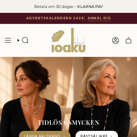
Hoppa
Betala om 30 dagar -
Fri frakt på ordrar över 699 SEK
KLARNA PAY
till
innehåll
ADVENTSKALENDERN 2026
ANMÄL DIG
SÖKA
KONTO
TIDLÖSA SMYCKEN
LÅNGA HALSBAND
BÄSTSÄLJARE