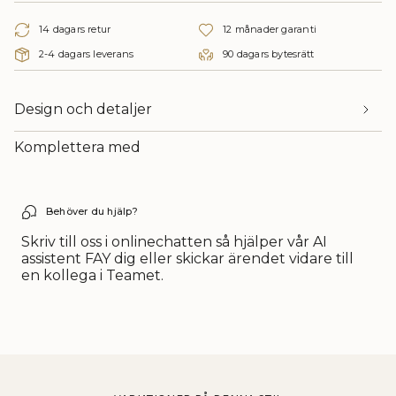
"decrease"=>"Minska
{{
14 dagars retur
12 månader garanti
quantity
}}",
2-4 dagars leverans
90 dagars bytesrätt
"multiples_of"=>"Multiplicera
{{
quantity
Design och detaljer
}}",
"minimum_of"=>"Minimum
Komplettera med
av
{{
quantity
}}",
Behöver du hjälp?
"maximum_of"=>"Maximum
av
Skriv till oss i onlinechatten så hjälper vår AI
{{
assistent FAY dig eller skickar ärendet vidare till
quantity
en kollega i Teamet.
}}"}