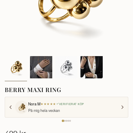
BERRY MAXI RING
Nora M
★
★
★
★
★
VERIFIERAT KÖP
På mig hela veckan