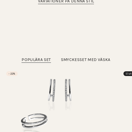
VARIATIONER PÅ DENNA STIL
POPULÄRA SET
SMYCKESSET MED VÄSKA
- 22%
Slut