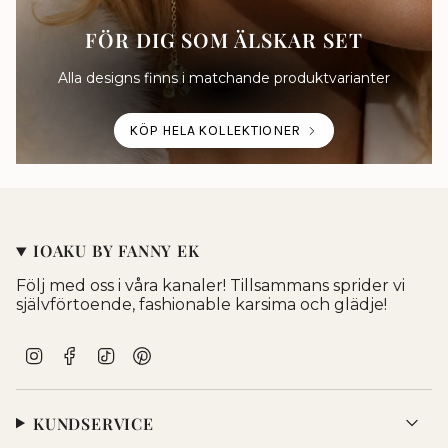
FÖR DIG SOM ÄLSKAR SET
Alla designs finns i matchande produktvarianter
KÖP HELA KOLLEKTIONER
IOAKU BY FANNY EK
Följ med oss i våra kanaler! Tillsammans sprider vi
självförtoende, fashionable karsima och glädje!
I
F
T
P
n
a
i
i
s
c
k
n
t
e
T
t
KUNDSERVICE
a
b
o
e
g
o
k
r