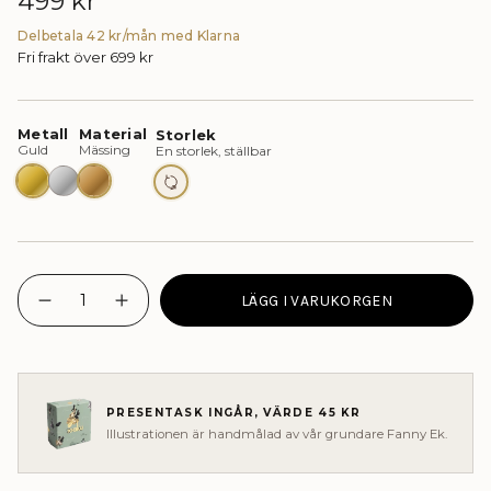
Ordinarie
499 kr
pris
Delbetala 42 kr/mån med Klarna
Fri frakt över 699 kr
Guld
Silver
Mässing - Ej vattentåligt smycke
En storlek, ställbar
{"in_cart_html"=>"
LÄGG I VARUKORGEN
<span
I18n
Öka
Error:
antalet
class=\"quantity-
Missing
knappar
cart\">
interpolation
-
{{
value
BERRY
&quot;quantity&quot;
MAXI
quantity
for
RING"
}}
&quot;Minska
PRESENTASK INGÅR, VÄRDE 45 KR
</span>
{{
Illustrationen är handmålad av vår grundare Fanny Ek.
quantity
i
}}&quot;
kassan.",