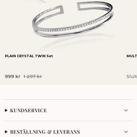
PLAIN CRYSTAL TWIN Set
MULTI
999 kr
1 297 kr
Slut
KUNDSERVICE
BESTÄLLNING & LEVERANS