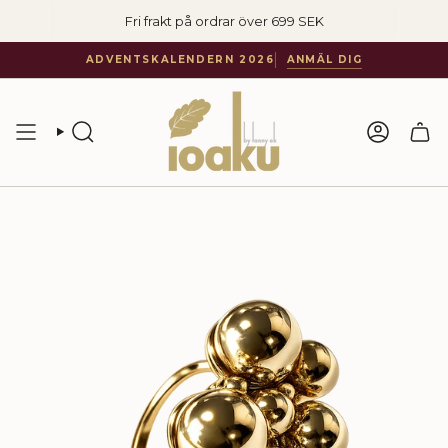
Hoppa
Fri frakt på ordrar över 699 SEK
till
innehåll
ADVENTSKALENDERN 2026
ANMÄL DIG
SÖKA
KONTO