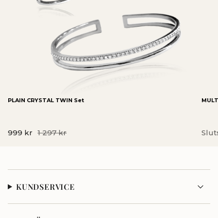
PLAIN CRYSTAL TWIN Set
MULTI
999 kr
1 297 kr
Slut
KUNDSERVICE