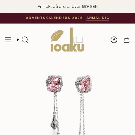
Hoppa
Fri frakt på ordrar över 699 SEK
till
innehåll
ADVENTSKALENDERN 2026
ANMÄL DIG
SÖKA
KONTO