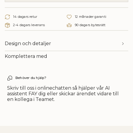
kassan.",
"decrease"=>"Minska
{{
14 dagars retur
12 månader garanti
quantity
}}",
2-4 dagars leverans
90 dagars bytesrätt
"multiples_of"=>"Multiplicera
{{
quantity
Design och detaljer
}}",
"minimum_of"=>"Minimum
Komplettera med
av
{{
quantity
}}",
Behöver du hjälp?
"maximum_of"=>"Maximum
av
Skriv till oss i onlinechatten så hjälper vår AI
{{
assistent FAY dig eller skickar ärendet vidare till
quantity
en kollega i Teamet.
}}"}