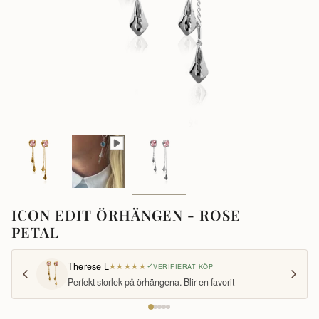
ICON EDIT ÖRHÄNGEN - ROSE
PETAL
Therese L
★
★
★
★
★
VERIFIERAT KÖP
Perfekt storlek på örhängena. Blir en favorit