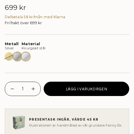
Ordinarie
699 kr
pris
Delbetala 58 kr/mån med Klarna
Fri frakt över 699 kr
Guld
Silver
Kirurgiskt stål - Nickelfritt
{"in_cart_html"=>"
LÄGG I VARUKORGEN
<span
I18n
Öka
Error:
antalet
class=\"quantity-
Missing
knappar
cart\">
interpolation
-
{{
value
ICON
&quot;quantity&quot;
EDIT
quantity
for
Örhängen
}}
&quot;Minska
-
PRESENTASK INGÅR, VÄRDE 45 KR
</span>
{{
Rose
Illustrationen är handmålad av vår grundare Fanny Ek.
quantity
Petal"
i
}}&quot;