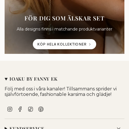
FÖR DIG SOM ÄLSKAR SET
Alla designs finns i matchande produktvarianter
KÖP HELA KOLLEKTIONER
IOAKU BY FANNY EK
Följ med oss i våra kanaler! Tillsammans sprider vi
självförtoende, fashionable karsima och glädje!
I
F
T
P
n
a
i
i
s
c
k
n
t
e
T
t
KUNDSERVICE