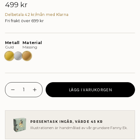
Ordinarie
499 kr
pris
Delbetala 42 kr/mån med Klarna
Fri frakt över 699 kr
Guld
Silver
Mässing - Ej vattentåligt smycke
{"in_cart_html"=>"
LÄGG I VARUKORGEN
<span
I18n
Öka
Error:
antalet
class=\"quantity-
Missing
knappar
cart\">
interpolation
-
{{
value
PAPILLON
&quot;quantity&quot;
CRYSTAL
quantity
for
Brosch"
}}
&quot;Minska
PRESENTASK INGÅR, VÄRDE 45 KR
</span>
{{
Illustrationen är handmålad av vår grundare Fanny Ek.
quantity
i
}}&quot;
kassan.",