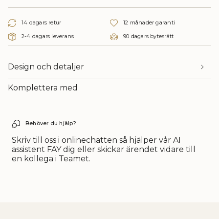
"decrease"=>"Minska
{{
14 dagars retur
12 månader garanti
quantity
}}",
2-4 dagars leverans
90 dagars bytesrätt
"multiples_of"=>"Multiplicera
{{
quantity
Design och detaljer
}}",
"minimum_of"=>"Minimum
Komplettera med
av
{{
quantity
}}",
Behöver du hjälp?
"maximum_of"=>"Maximum
av
Skriv till oss i onlinechatten så hjälper vår AI
{{
assistent FAY dig eller skickar ärendet vidare till
quantity
en kollega i Teamet.
}}"}