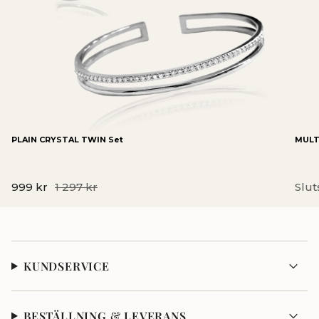
PLAIN CRYSTAL TWIN Set
MULTI
999 kr
1 297 kr
Slut
KUNDSERVICE
BESTÄLLNING & LEVERANS