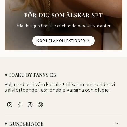
FÖR DIG SOM ÄLSKAR SET
Alla designs finns i matchande produktvarianter
KÖP HELA KOLLEKTIONER
IOAKU BY FANNY EK
Följ med oss i våra kanaler! Tillsammans sprider vi
självförtoende, fashionable karsima och glädje!
I
F
T
P
n
a
i
i
s
c
k
n
t
e
T
t
KUNDSERVICE
a
b
o
e