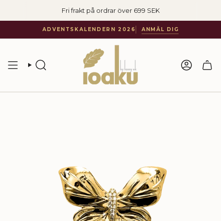
Hoppa
Fri frakt på ordrar över 699 SEK
till
innehåll
ADVENTSKALENDERN 2026
ANMÄL DIG
SÖKA
KONTO