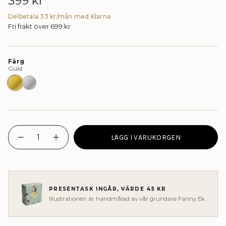
Ordinarie
399 kr
pris
Delbetala 33 kr/mån med Klarna
Fri frakt över 699 kr
Färg
Guld
Silver
{"in_cart_html"=>"
LÄGG I VARUKORGEN
<span
I18n
Öka
Error:
antalet
class=\"quantity-
Missing
knappar
cart\">
interpolation
-
{{
value
SOLAR
&quot;quantity&quot;
FOTLÄNK"
quantity
for
}}
&quot;Minska
PRESENTASK INGÅR, VÄRDE 45 KR
</span>
{{
Illustrationen är handmålad av vår grundare Fanny Ek.
quantity
i
}}&quot;
kassan.",
"decrease"=>"Minska