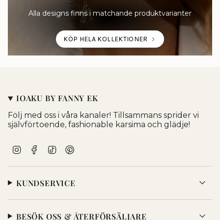
Alla designs finns i matchande produktvarianter
KÖP HELA KOLLEKTIONER
IOAKU BY FANNY EK
Följ med oss i våra kanaler! Tillsammans sprider vi
självförtoende, fashionable karsima och glädje!
I
F
T
P
n
a
i
i
s
c
k
n
t
e
T
t
KUNDSERVICE
a
b
o
e
g
o
k
r
r
o
e
a
k
s
BESÖK OSS & ÅTERFÖRSÄLJARE
m
t