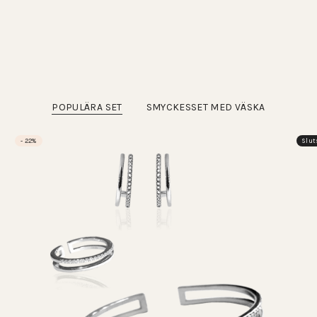
POPULÄRA SET
SMYCKESSET MED VÄSKA
- 22%
Slut