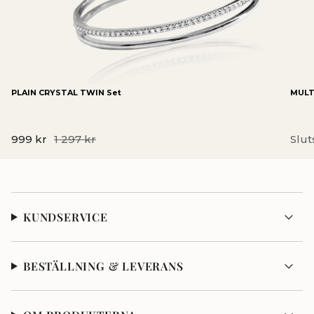
PLAIN CRYSTAL TWIN Set
MULTI
999 kr
1 297 kr
Slut
KUNDSERVICE
BESTÄLLNING & LEVERANS