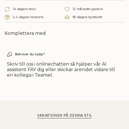
{{
14 dagars retur
12 månader garanti
quantity
}}",
2-4 dagars leverans
90 dagars bytesrätt
"multiples_of"=>"Multiplicera
{{
quantity
Komplettera med
}}",
"minimum_of"=>"Minimum
av
{{
Behöver du hjälp?
quantity
Skriv till oss i onlinechatten så hjälper vår AI
}}",
assistent FAY dig eller skickar ärendet vidare till
"maximum_of"=>"Maximum
en kollega i Teamet.
av
{{
quantity
}}"}
VARIATIONER PÅ DENNA STIL