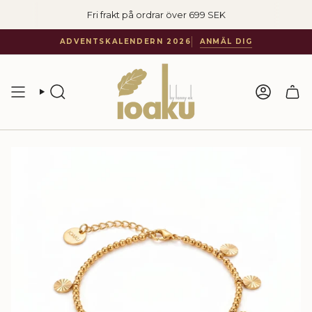
Hoppa
Fri frakt på ordrar över 699 SEK
till
innehåll
ADVENTSKALENDERN 2026
ANMÄL DIG
SÖKA
KONTO